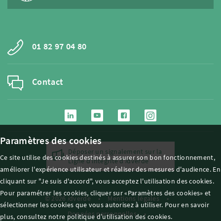
01 82 97 04 80
Contact
Paramètres des cookies
Déposer un signalement sur la
Ce site utilise des cookies destinés à assurer son bon fonctionnement,
Ligne d'intégrité d'
i
dverde
améliorer l'expérience utilisateur et réaliser des mesures d'audience. En
cliquant sur "Je suis d'accord", vous acceptez l'utilisation des cookies.
Pour paramétrer les cookies, cliquer sur «Paramètres des cookies» et
© 2026
i
dverde
Mentions légales
sélectionner les cookies que vous autorisez à utiliser. Pour en savoir
Données personnelles
plus, consultez notre politique d’utilisation des cookies.