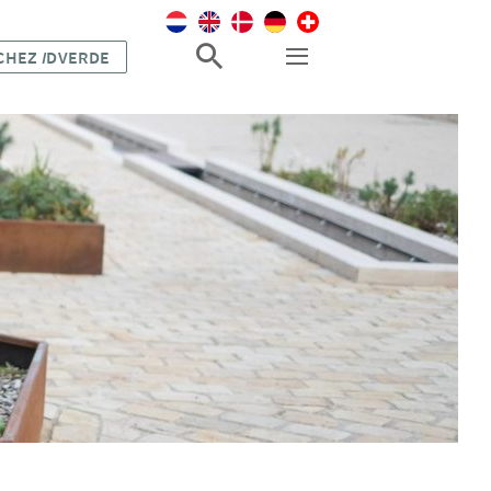
 CHEZ
I
DVERDE