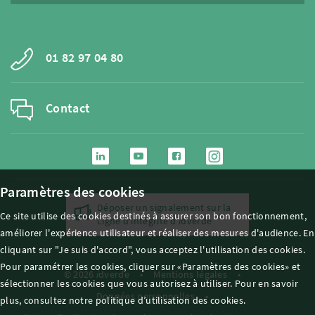
01 82 97 04 80
Contact
Paramètres des cookies
Déposer un signalement sur la
Ce site utilise des cookies destinés à assurer son bon fonctionnement,
Ligne d'intégrité d'
i
dverde
améliorer l'expérience utilisateur et réaliser des mesures d'audience. En
cliquant sur "Je suis d'accord", vous acceptez l'utilisation des cookies.
Pour paramétrer les cookies, cliquer sur «Paramètres des cookies» et
© 2026
i
dverde
Mentions légales
sélectionner les cookies que vous autorisez à utiliser. Pour en savoir
Données personnelles
plus, consultez notre politique d’utilisation des cookies.