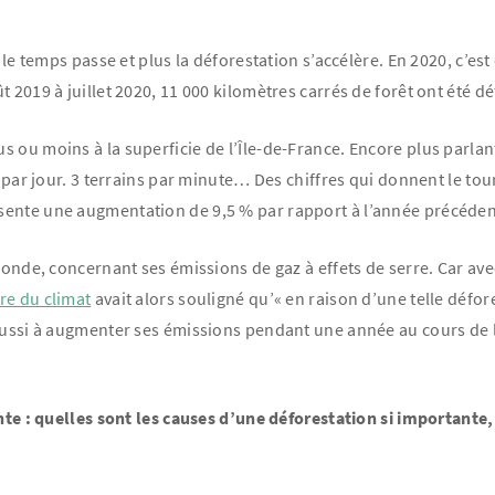
le temps passe et plus la déforestation s’accélère. En 2020, c’est e
 2019 à juillet 2020, 11 000 kilomètres carrés de forêt ont été dé
 ou moins à la superficie de l’Île-de-France. Encore plus parlant
 par jour. 3 terrains par minute… Des chiffres qui donnent le tourn
sente une augmentation de 9,5 % par rapport à l’année précéden
 monde, concernant ses émissions de gaz à effets de serre. Car av
re du climat
avait alors souligné qu’« en raison d’une telle défor
réussi à augmenter ses émissions pendant une année au cours de 
nte : quelles sont les causes d’une déforestation si importante, 