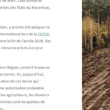
ne de WWF. Cela concerne
arties des États du Maranhao,
ilien, a promis d’éradiquer ce
ternational lors de la
COP26
.
ant la fin de l’année 2028. Des
 mesures prises à ce jour
on illégale, serait d’instaurer
es terres. Or, aujourd’hui,
sation de ces terres qui
ne autorisation préalable.
les agriculteurs, les éleveurs
siliennes sont incapables de
on.