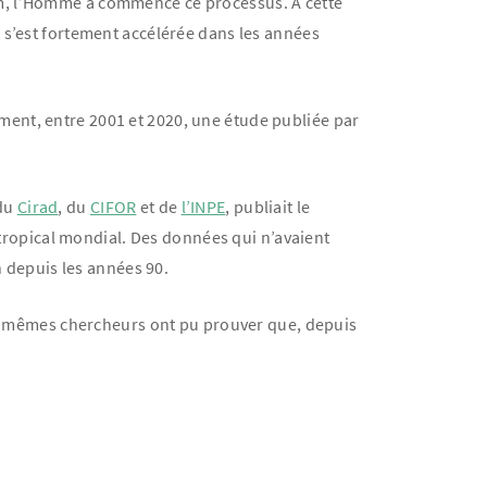
am, l’Homme a commencé ce processus. À cette
 s’est fortement accélérée dans les années
.
ment, entre 2001 et 2020, une étude publiée par
 du
Cirad
, du
CIFOR
et de
l’INPE
, publiait le
r tropical mondial. Des données qui n’avaient
n depuis les années 90.
Ces mêmes chercheurs ont pu prouver que, depuis
r