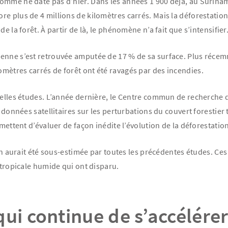
Homme ne date pas d’hier. Dans les années 1 900 déjà, au Surin
e plus de 4 millions de kilomètres carrés. Mais la déforestation
e la forêt. À partir de là, le phénomène n’a fait que s’intensifier
enne s’est retrouvée amputée de 17 % de sa surface. Plus récem
lomètres carrés de forêt ont été ravagés par des incendies.
uvelles études. L’année dernière, le Centre commun de recherche
e données satellitaires sur les perturbations du couvert forestie
rmettent d’évaluer de façon inédite l’évolution de la déforestatio
tion aurait été sous-estimée par toutes les précédentes études. 
 tropicale humide qui ont disparu.
ui continue de s’accélére