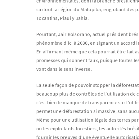
environnementales, dont la branche brésilien
surtout la région du Matopiba, englobant des p
Tocantins, Piauí y Bahía.
Pourtant, Jair Bolsorano, actuel président brés
phénomène d’ici à 2030, en signant un accord in
En affirmant même que cela pourrait être fait av
promesses qui sonnent faux, puisque toutes les
vont dans le sens inverse.
La seule façon de pouvoir stopper la déforestati
beaucoup plus de contrôles de l’utilisation de c
c’est bien le manque de transparence sur l’utili
permet une déforestation si massive, sans aucu
Même pour une utilisation légale des terres par 
ou les exploitants forestiers, les autorités bré
fournir les preuves d’une éventuelle autorisati