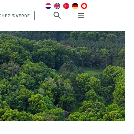
 CHEZ
I
DVERDE