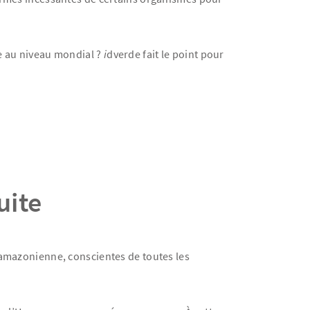
e au niveau mondial ?
i
dverde fait le point pour
uite
t amazonienne, conscientes de toutes les