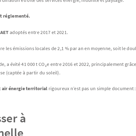
dination étroite des services énergie, mobilité et paysage.
nt réglementé.
CAET
adoptés entre 2017 et 2021.
e les émissions locales de 2,1 % par an en moyenne, soit le doub
e, a évité 41 000 t CO₂e entre 2016 et 2022, principalement grâce
 (captée à partir du soleil).
 air énergie territorial
rigoureux n’est pas un simple document : 
sser à
nelle