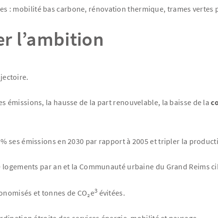
res : mobilité bas carbone, rénovation thermique, trames vertes po
er l’ambition
jectoire.
s émissions, la hausse de la part renouvelable, la baisse de la
c
ses émissions en 2030 par rapport à 2005 et tripler la productio
00 logements par an et la Communauté urbaine du Grand Reims c
3
conomisés et tonnes de CO₂e
évitées.