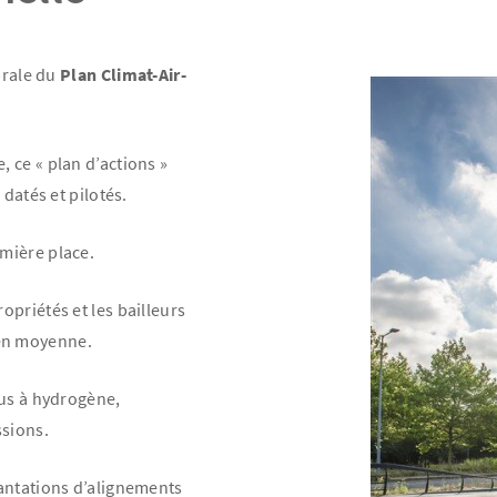
brale du
Plan Climat-Air-
 ce « plan d’actions »
datés et pilotés.
mière place.
priétés et les bailleurs
en moyenne.
bus à hydrogène,
ssions.
antations d’alignements