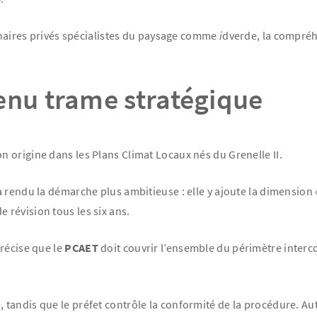
tenaires privés spécialistes du paysage comme
i
dverde, la compréhe
enu trame stratégique
n origine dans les Plans Climat Locaux nés du Grenelle II.
 rendu la démarche plus ambitieuse : elle y ajoute la dimension «
e révision tous les six ans.
récise que le
PCAET
doit couvrir l’ensemble du périmètre interco
tandis que le préfet contrôle la conformité de la procédure. Aut