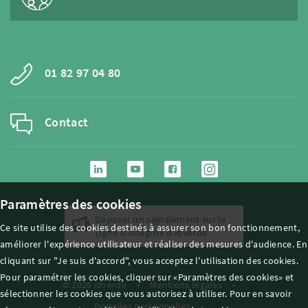
01 82 97 04 80
Contact
Paramètres des cookies
Déposer un signalement sur la
Ce site utilise des cookies destinés à assurer son bon fonctionnement,
Ligne d'intégrité d'
i
dverde
améliorer l'expérience utilisateur et réaliser des mesures d'audience. En
cliquant sur "Je suis d'accord", vous acceptez l'utilisation des cookies.
Pour paramétrer les cookies, cliquer sur «Paramètres des cookies» et
© 2026
i
dverde
Mentions légales
sélectionner les cookies que vous autorisez à utiliser. Pour en savoir
Données personnelles