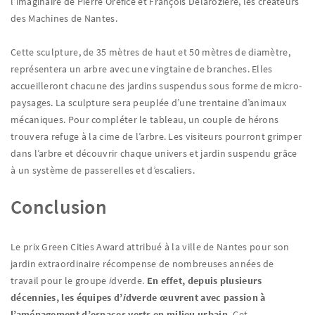
l’imaginaire de Pierre Orefice et François Delaroziere, les créateurs
des Machines de Nantes.
Cette sculpture, de 35 mètres de haut et 50 mètres de diamètre,
représentera un arbre avec une vingtaine de branches. Elles
accueilleront chacune des jardins suspendus sous forme de micro-
paysages. La sculpture sera peuplée d’une trentaine d’animaux
mécaniques. Pour compléter le tableau, un couple de hérons
trouvera refuge à la cime de l’arbre. Les visiteurs pourront grimper
dans l’arbre et découvrir chaque univers et jardin suspendu grâce
à un système de passerelles et d’escaliers.
Conclusion
Le prix Green Cities Award attribué à la ville de Nantes pour son
jardin extraordinaire récompense de nombreuses années de
travail pour le groupe
i
dverde.
En effet, depuis plusieurs
décennies, les équipes d’
i
dverde œuvrent avec passion à
l’aménagement d’espaces verts en milieu urbain.
Cet