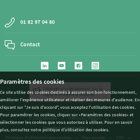
01 82 97 04 80
Contact
Paramètres des cookies
Déposer un signalement sur la
Ce site utilise des cookies destinés à assurer son bon fonctionnement,
Ligne d'intégrité d'
i
dverde
améliorer l'expérience utilisateur et réaliser des mesures d'audience. En
cliquant sur "Je suis d'accord", vous acceptez l'utilisation des cookies.
Pour paramétrer les cookies, cliquer sur «Paramètres des cookies» et
© 2026
i
dverde
Mentions légales
sélectionner les cookies que vous autorisez à utiliser. Pour en savoir
Données personnelles
plus, consultez notre politique d’utilisation des cookies.
Politique d’utilisation des cookies
Plan du site
CGV