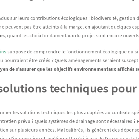
dus sur leurs contributions écologiques : biodiversité, gestion d
ne peuvent pas être atteints à la marge, en ajoutant quelques espa
des
, quand les choix fondamentaux du projet sont encore ouverts
ins
suppose de comprendre le fonctionnement écologique du site
ou pourraient être créés ? Quels aménagements seraient susceptib
yen de s’assurer que les objectifs environnementaux affichés s
solutions techniques pour
nner les solutions techniques les plus adaptées au contexte spéc
’entretien prévu ? Quels systèmes de drainage sont nécessaires ? 
tien sur plusieurs années. Mal calibrés, ils génèrent des dépens
soins d’intervention et améliorent la résilience de l’espace sur le 