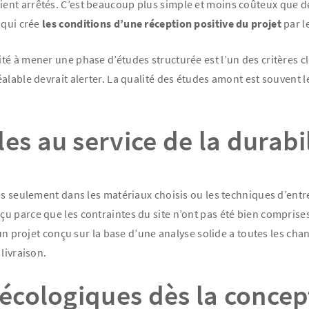
oient arrêtés. C’est beaucoup plus simple et moins coûteux que d
 qui crée
les conditions d’une réception positive du projet
par l
cité à mener une phase d’études structurée est l’un des critères 
alable devrait alerter. La qualité des études amont est souvent l
es au service de la durabil
as seulement dans les matériaux choisis ou les techniques d’entr
çu parce que les contraintes du site n’ont pas été bien compris
 un projet conçu sur la base d’une analyse solide a toutes les cha
livraison.
 écologiques dès la concep