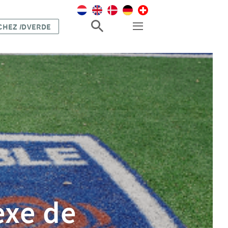
 CHEZ
I
DVERDE
exe de