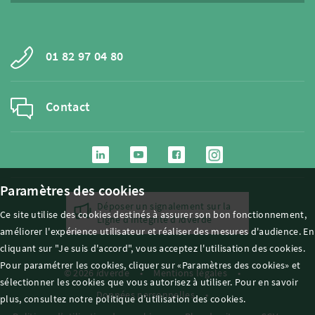
01 82 97 04 80
Contact
Paramètres des cookies
Déposer un signalement sur la
Ce site utilise des cookies destinés à assurer son bon fonctionnement,
Ligne d'intégrité d'
i
dverde
améliorer l'expérience utilisateur et réaliser des mesures d'audience. En
cliquant sur "Je suis d'accord", vous acceptez l'utilisation des cookies.
Pour paramétrer les cookies, cliquer sur «Paramètres des cookies» et
© 2026
i
dverde
Mentions légales
sélectionner les cookies que vous autorisez à utiliser. Pour en savoir
Données personnelles
plus, consultez notre politique d’utilisation des cookies.