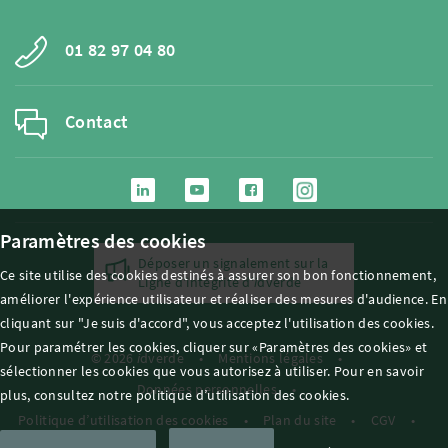
01 82 97 04 80
Contact
Paramètres des cookies
Déposer un signalement sur la
Ce site utilise des cookies destinés à assurer son bon fonctionnement,
Ligne d'intégrité d'
i
dverde
améliorer l'expérience utilisateur et réaliser des mesures d'audience. En
cliquant sur "Je suis d'accord", vous acceptez l'utilisation des cookies.
Pour paramétrer les cookies, cliquer sur «Paramètres des cookies» et
© 2026
i
dverde
Mentions légales
sélectionner les cookies que vous autorisez à utiliser. Pour en savoir
Données personnelles
plus, consultez notre politique d’utilisation des cookies.
Politique d’utilisation des cookies
Plan du site
CGV