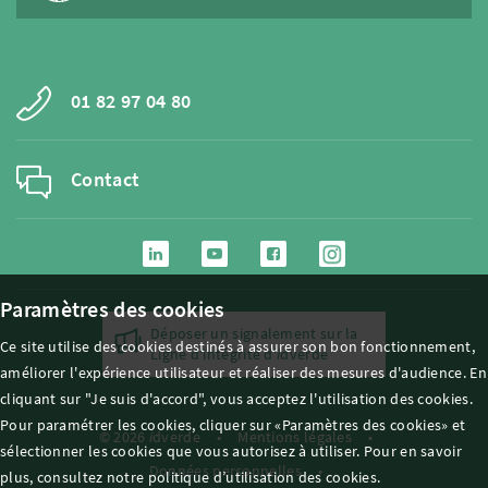
01 82 97 04 80
Contact
Paramètres des cookies
Déposer un signalement sur la
Ce site utilise des cookies destinés à assurer son bon fonctionnement,
Ligne d'intégrité d'
i
dverde
améliorer l'expérience utilisateur et réaliser des mesures d'audience. En
cliquant sur "Je suis d'accord", vous acceptez l'utilisation des cookies.
Pour paramétrer les cookies, cliquer sur «Paramètres des cookies» et
© 2026
i
dverde
Mentions légales
sélectionner les cookies que vous autorisez à utiliser. Pour en savoir
Données personnelles
plus, consultez notre politique d’utilisation des cookies.