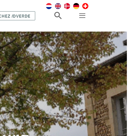
 CHEZ
I
DVERDE