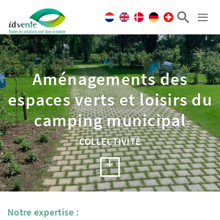
Aménagements des
espaces verts et loisirs du
camping municipal
COLLECTIVITÉ
Notre expertise :