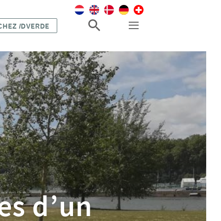
 CHEZ
I
DVERDE
es d’un