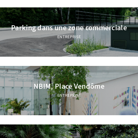
Parking dans une zone commerciale
ENTREPRISE
NBIM, Place Vendôme
ENTREPRISE