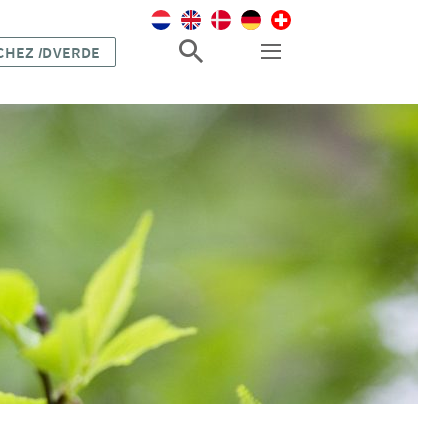
 CHEZ
I
DVERDE