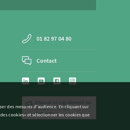
01 82 97 04 80
Contact
Déposer un signalement sur
liser des mesures d'audience. En cliquant sur
la Ligne d'intégrité
d'
i
dverde
 des cookies» et sélectionner les cookies que